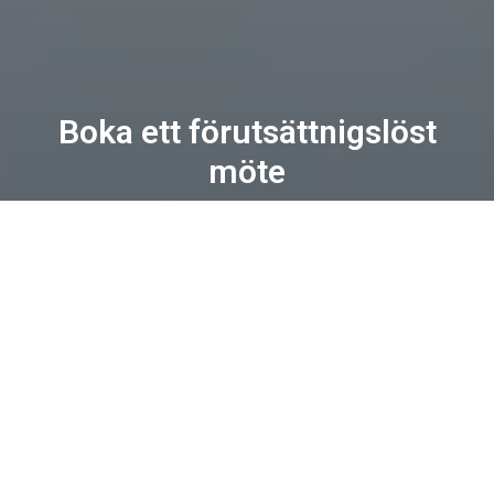
Boka ett förutsättnigslöst
möte
VI TRÄFFAR DIG GÄRNA!
Boka kostnadsfritt företagsbesök.